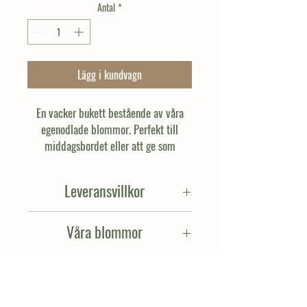
Antal
*
Lägg i kundvagn
En vacker bukett bestående av våra
egenodlade blommor. Perfekt till
middagsbordet eller att ge som
present!
Leveransvillkor
Alla beställningar hämtas hos oss på
Våra blommor
Selldénska Gården. Vi ställer ut er beställning i
vår blomsterbod den dag ni önskar
Alla våra blommor är odlade utan kemiska
upphämtning. På så sätt kan ni hämta er
bekämpningsmedel och konstgödsel. Då vi
beställning precis när det passar er under
odlar i säsong och har många olika sorters
dagen. Vid önskan om utkörning mot extra